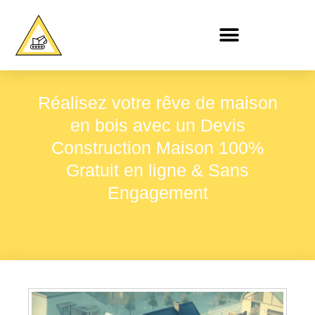
Réalisez votre rêve de maison
en bois avec un Devis
Construction Maison 100%
Gratuit en ligne & Sans
Engagement